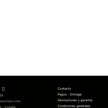
Contacto
Pagos
–
Entrega
89
Devoluciones y garantía
nasoriano.com
Condiciones generales
z – España