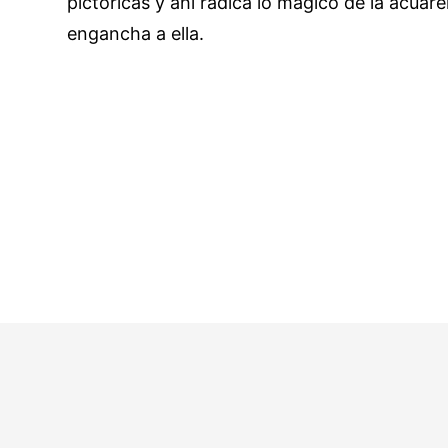
pictóricas y ahí radica lo mágico de la acuare
engancha a ella.