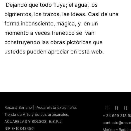
Dejando que todo fluya; el agua, los
pigmentos, los trazos, las ideas. Casi de una
forma inconsciente, mágica, y en un
momento a veces frenético se van
construyendo las obras pictóricas que
ustedes pueden apreciar en esta web.
Rosana Soriano | Acuarelista extremeña.
Tienda de Arte y bolsos artesanales.
+ 34 699 318 9
ACUARELAS Y BOLSOS, E.S.P.J.
contacto@rosa
NIF E-10843456
Mérida – Badajo