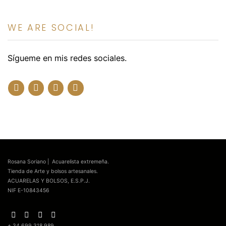
WE ARE SOCIAL!
Sígueme en mis redes sociales.
Rosana Soriano | Acuarelista extremeña.
Tienda de Arte y bolsos artesanales.
ACUARELAS Y BOLSOS, E.S.P.J.
NIF E-10843456
+ 34 699 318 989