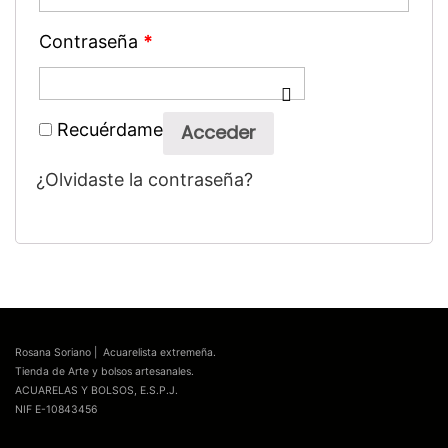
Contraseña
*
Recuérdame
Acceder
¿Olvidaste la contraseña?
Rosana Soriano | Acuarelista extremeña.
Tienda de Arte y bolsos artesanales.
ACUARELAS Y BOLSOS, E.S.P.J.
NIF E-10843456