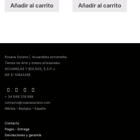
Añadir al carrito
Añadir al carrito
Rosana Soriano | Acuarelista extremeña.
Tienda de Arte y bolsos artesanales.
ACUARELAS Y BOLSOS, E.S.P.J.
NIF E-10843456
+ 34 699 318 989
contacto@rosanasoriano.com
Mérida – Badajoz – España
Contacto
Pagos
–
Entrega
Devoluciones y garantía