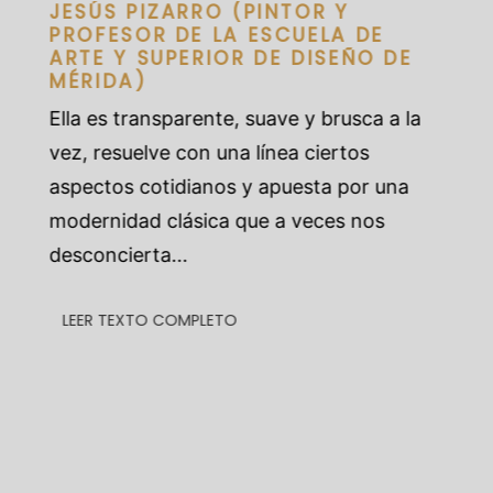
JESÚS PIZARRO (PINTOR Y
F
S
PROFESOR DE LA ESCUELA DE
A
ARTE Y SUPERIOR DE DISEÑO DE
R
MÉRIDA)
o
l
Ella es transparente, suave y brusca a la
ad
c
vez, resuelve con una línea ciertos
f
aspectos cotidianos y apuesta por una
d
modernidad clásica que a veces nos
de
e
desconcierta...
LEER TEXTO COMPLETO